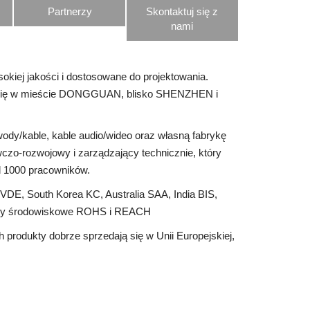
Partnerzy
Skontaktuj się z
nami
sokiej jakości i dostosowane do projektowania.
duje się w mieście DONGGUAN, blisko SHENZHEN i
wody/kable, kable audio/wideo oraz własną fabrykę
zo-rozwojowy i zarządzający technicznie, który
ad 1000 pracowników.
DE, South Korea KC, Australia SAA, India BIS,
ormy środowiskowe ROHS i REACH
rodukty dobrze sprzedają się w Unii Europejskiej,