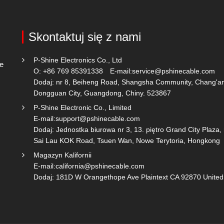
Skontaktuj się z nami
P-Shine Electronics Co., Ltd
ie
O: +86 769 85391338
E-mail:
service@pshinecable.com
Dodaj: nr 8, Beiheng Road, Shangsha Community, Chang'a
Dongguan City, Guangdong, Chiny. 523867
P-Shine Electronic Co., Limited
E-mail:
support@pshinecable.com
Dodaj: Jednostka biurowa nr 3, 13. piętro Grand City Plaza,
Sai Lau KOK Road, Tsuen Wan, Nowe Terytoria, Hongkong
Magazyn Kalifornii
E-mail:
california@pshinecable.com
Dodaj: 181D W Orangethope Ave Plaintext CA 92870 United