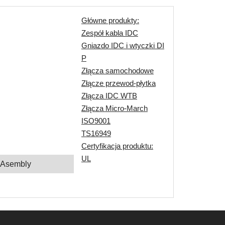
Główne produkty:
Zespół kabla IDC
Gniazdo IDC i wtyczki DI
P
Złącza samochodowe
Złącze przewod-płytka
Złącza IDC WTB
Złącza Micro-March
ISO9001
TS16949
Certyfikacja produktu:
UL
 Asembly