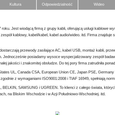
Kultura
Odpowiedzialność
Wideo
 roku. Jest wiodącą firmą z grupy kabli, oferującą usługi kablowe wy
, zespół kablowy, kabel/kabel, kabel audio/wideo. itd. Firma znaj
 dostarczają przewody zasilające AC, kabel USB, montaż kabli, prze
ych. Jednocześnie posiadamy wysoce wyspecjalizowany zespół badawc
łej jakości i znakomitej obsłudze. Do tej pory firma zatrudniła pon
 States UL, Canada CSA, European Union CE, Japan PSE, Germany V
e zgodnie z wymaganiami ISO9001:2008 i TIAF 16949, spełniają n
, BELKIN, SAMSUNG i UGREEN. To klienci z całego świata, których p
iach, na Bliskim Wschodzie i w Azji Południowo-Wschodniej. itd.