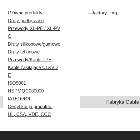
Główne produkty:
Druty podłączane
Przewody XL-PE / XL-PV
C
Druty silikonowe/gumowe
Druty teflonowe
Przewody/Kable TPE
Kable zasilające UL&VD
E
ISO9001
HSPMQC080000
IATF16949
Fabryka Cable
Certyfikacja produktu:
UL, CSA, VDE, CCC