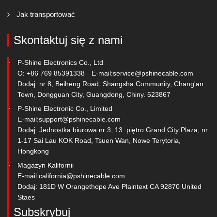
Jak transportować
Skontaktuj się z nami
P-Shine Electronics Co., Ltd
O: +86 769 85391338
E-mail:
service@pshinecable.com
Dodaj: nr 8, Beiheng Road, Shangsha Community, Chang'an
Town, Dongguan City, Guangdong, Chiny. 523867
P-Shine Electronic Co., Limited
E-mail:
support@pshinecable.com
Dodaj: Jednostka biurowa nr 3, 13. piętro Grand City Plaza, nr
1-17 Sai Lau KOK Road, Tsuen Wan, Nowe Terytoria,
Hongkong
Magazyn Kalifornii
E-mail:
california@pshinecable.com
Dodaj: 181D W Orangethope Ave Plaintext CA 92870 United
Staes
Subskrybuj