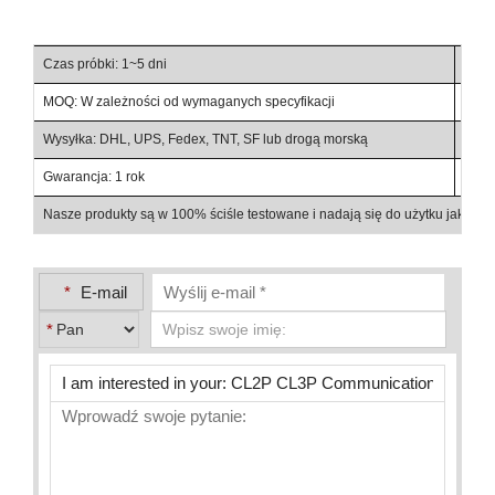
Czas próbki: 1~5 dni
Czas
MOQ: W zależności od wymaganych specyfikacji
Waru
Wysyłka: DHL, UPS, Fedex, TNT, SF lub drogą morską
Warun
Gwarancja: 1 rok
Szcz
Nasze produkty są w 100% ściśle testowane i nadają się do użytku jako c
*
E-mail
*