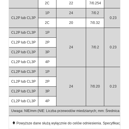
2C
22
7/0.254
1P
24
7/0.2
CL2P lub CL3P
0.23
2C
20
7/0.32
CL2P lub CL3P
1P
CL2P lub CL3P
2P
24
7/0.2
0.23
CL2P lub CL3P
3P
CL2P lub CL3P
4P
CL2P lub CL3P
1P
CL2P lub CL3P
2P
24
7/0.20
0.23
CL2P lub CL3P
3P
CL2P lub CL3P
4P
Uwaga: NIE/mm (NIE: Liczba przewodów miedzianych; mm: Średnica prze
♦
Powyższe dane służą wyłącznie do celów odniesienia. Specyfikacje prod