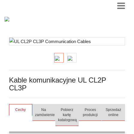
Kable komunikacyjne UL CL2P
CL3P
Cechy
Na
Pobierz
Proces
Sprzedaż
zamówienie
kartę
produkcji
online
katalogową