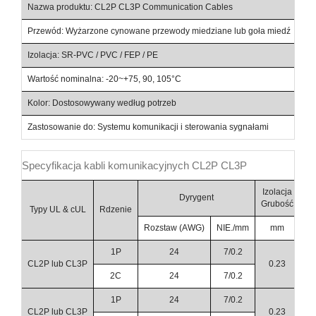
Nazwa produktu: CL2P CL3P Communication Cables
Przewód: Wyżarzone cynowane przewody miedziane lub goła miedź
Izolacja: SR-PVC / PVC / FEP / PE
Wartość nominalna: -20~+75, 90, 105°C
Kolor: Dostosowywany według potrzeb
Zastosowanie do: Systemu komunikacji i sterowania sygnałami
Specyfikacja kabli komunikacyjnych CL2P CL3P
Izolacja
Dyrygent
Grubość
Śr
Typy UL & cUL
Rdzenie
Rozstaw (AWG)
NIE./mm
mm
1P
24
7/0.2
CL2P lub CL3P
0.23
2C
24
7/0.2
1P
24
7/0.2
CL2P lub CL3P
0.23