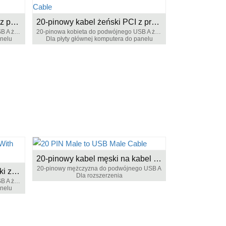
20 PIN do żeńskiej kabli PCI z podwójną przegrodą A
20-pinowy kabel żeński PCI z przegrodą 20 pinów na USB
20-pinowa kobieta do podwójnego USB A żeńska
20-pinowa kobieta do podwójnego USB A żeńska
anelu
Dla płyty głównej komputera do panelu
20-pinowy kabel męski na kabel USB
20-pinowy mężczyzna do podwójnego USB A
20 pinów na USB kabel żeński z blokadą śrubową
Dla rozszerzenia
20-pinowa kobieta do podwójnego USB A żeńska
anelu