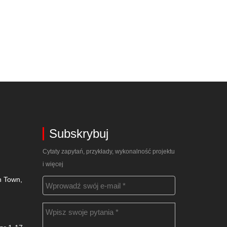
Subskrybuj
Cytaty zapytań, przykłady, wykonalność projektu
i więcej
n Town,