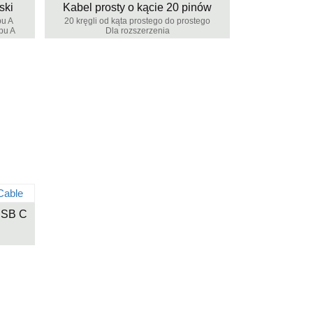
ski
Kabel prosty o kącie 20 pinów
pu A
20 kręgli od kąta prostego do prostego
ypu A
Dla rozszerzenia
 USB C