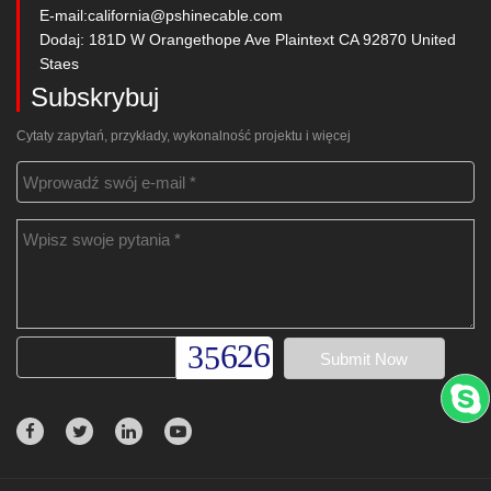
E-mail:
california@pshinecable.com
Dodaj: 181D W Orangethope Ave Plaintext CA 92870 United
Staes
Subskrybuj
Cytaty zapytań, przykłady, wykonalność projektu i więcej