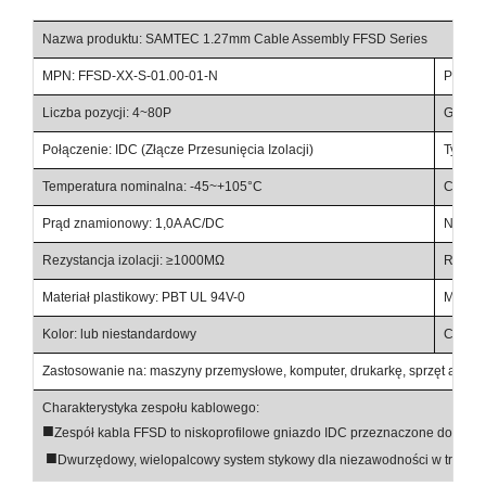
Nazwa produktu: SAMTEC 1.27mm Cable Assembly FFSD Series
MPN: FFSD-XX-S-01.00-01-N
Przemi
Liczba pozycji: 4~80P
Gruboś
Połączenie: IDC (Złącze Przesunięcia Izolacji)
Typ: Ka
Temperatura nominalna: -45~+105°C
Częstot
Prąd znamionowy: 1,0A AC/DC
Napięc
Rezystancja izolacji: ≥1000MΩ
Rezyst
Materiał plastikowy: PBT UL 94V-0
Materi
Kolor: lub niestandardowy
Certyf
Zastosowanie na: maszyny przemysłowe, komputer, drukarkę, sprzęt audio, k
Charakterystyka zespołu kablowego:
■
Zespół kabla FFSD to niskoprofilowe gniazdo IDC przeznaczone do zas
■
Dwurzędowy, wielopalcowy system stykowy dla niezawodności w trudn