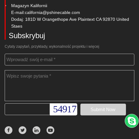
Magazyn Kalifornii
E-mail:
california@pshinecable.com
Dodaj: 181D W Orangethope Ave Plaintext CA 92870 United
Staes
Subskrybuj
Cytaty zapytań, przykłady, wykonalność projektu i więcej