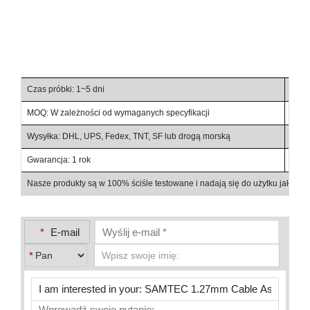
Czas próbki: 1~5 dni
Czas
MOQ: W zależności od wymaganych specyfikacji
Waru
Wysyłka: DHL, UPS, Fedex, TNT, SF lub drogą morską
Warun
Gwarancja: 1 rok
Szcz
Nasze produkty są w 100% ściśle testowane i nadają się do użytku jako c
*
E-mail
*