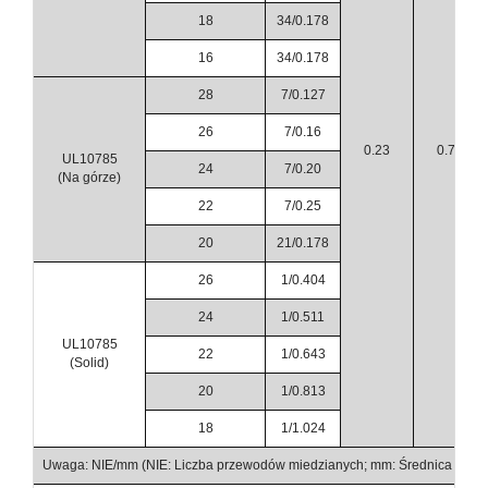
18
34/0.178
16
34/0.178
28
7/0.127
26
7/0.16
0.23
0.76
UL10785
24
7/0.20
(Na górze)
22
7/0.25
20
21/0.178
26
1/0.404
24
1/0.511
UL10785
22
1/0.643
(Solid)
20
1/0.813
18
1/1.024
Uwaga: NIE/mm (NIE: Liczba przewodów miedzianych; mm: Średnica prze