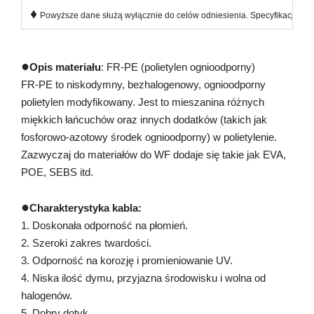
♦
Powyższe dane służą wyłącznie do celów odniesienia. Specyfikacje prod
●
Opis materiału
: FR-PE (polietylen ognioodporny)
FR-PE to niskodymny, bezhalogenowy, ognioodporny
polietylen modyfikowany. Jest to mieszanina różnych
miękkich łańcuchów oraz innych dodatków (takich jak
fosforowo-azotowy środek ognioodporny) w polietylenie.
Zazwyczaj do materiałów do WF dodaje się takie jak EVA,
POE, SEBS itd.
●
Charakterystyka kabla:
1. Doskonała odporność na płomień.
2. Szeroki zakres twardości.
3. Odporność na korozję i promieniowanie UV.
4. Niska ilość dymu, przyjazna środowisku i wolna od
halogenów.
5. Dobry dotyk.