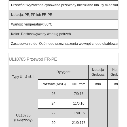
Przewód: Wyżarzone cynowane przewody miedziane lub lity miedziany pr
Izolacja: PE, PP lub FR-PE
Wartość temperatury: 80°C
Kolor: Dostosowywany według potrzeb
Zastosowanie do: Ogólnego przeznaczenia wewnętrznego okablowania urzą
UL10785 Przewód FR-PE
Izolacja
Kurtka
Dyrygent
Grubość
Grubość
Typy UL & cUL
Rozstaw (AWG)
NIE./mm
mm
mm
26
7/0.16
24
11/0.16
22
17/0.16
UL10785
(Uwięziony)
20
21/0.178