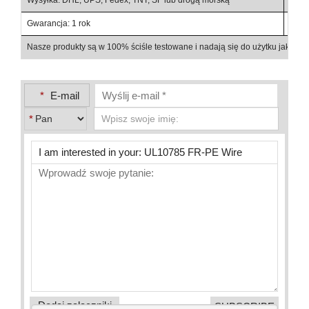
Gwarancja: 1 rok
Szcz
Nasze produkty są w 100% ściśle testowane i nadają się do użytku jako c
*
E-mail
*
Dodaj załączniki