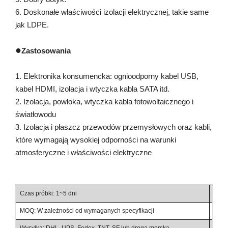
6. Doskonałe właściwości izolacji elektrycznej, takie same
jak LDPE.
●
Zastosowania
1. Elektronika konsumencka: ognioodporny kabel USB,
kabel HDMI, izolacja i wtyczka kabla SATA itd.
2. Izolacja, powłoka, wtyczka kabla fotowoltaicznego i
światłowodu
3. Izolacja i płaszcz przewodów przemysłowych oraz kabli,
które wymagają wysokiej odporności na warunki
atmosferyczne i właściwości elektryczne
Czas próbki: 1~5 dni
Czas
MOQ: W zależności od wymaganych specyfikacji
Waru
Wysyłka: DHL, UPS, Fedex, TNT, SF lub drogą morską
Warun