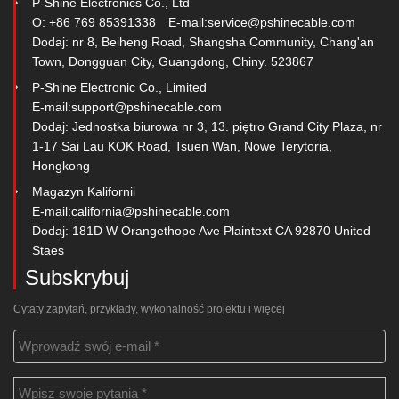
P-Shine Electronics Co., Ltd
O: +86 769 85391338
E-mail:
service@pshinecable.com
Dodaj: nr 8, Beiheng Road, Shangsha Community, Chang'an
Town, Dongguan City, Guangdong, Chiny. 523867
P-Shine Electronic Co., Limited
E-mail:
support@pshinecable.com
Dodaj: Jednostka biurowa nr 3, 13. piętro Grand City Plaza, nr
1-17 Sai Lau KOK Road, Tsuen Wan, Nowe Terytoria,
Hongkong
Magazyn Kalifornii
E-mail:
california@pshinecable.com
Dodaj: 181D W Orangethope Ave Plaintext CA 92870 United
Staes
Subskrybuj
Cytaty zapytań, przykłady, wykonalność projektu i więcej