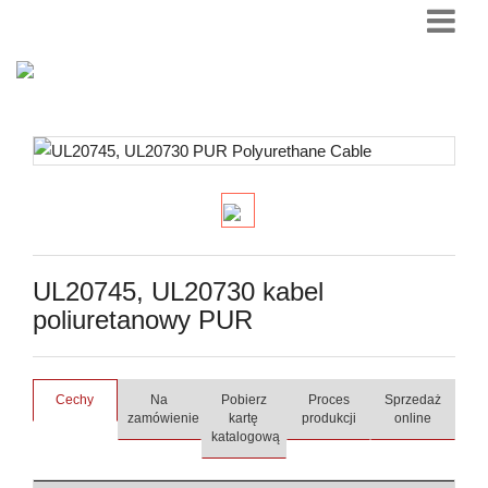
UL20745, UL20730 kabel
poliuretanowy PUR
Cechy
Na
Pobierz
Proces
Sprzedaż
zamówienie
kartę
produkcji
online
katalogową