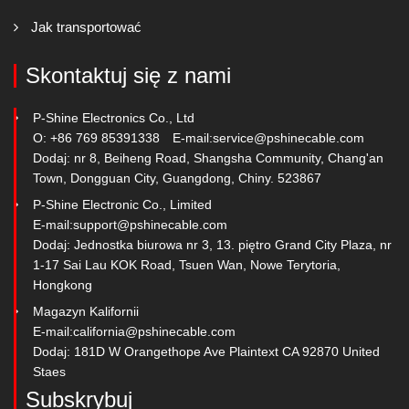
Jak transportować
Skontaktuj się z nami
P-Shine Electronics Co., Ltd
O: +86 769 85391338
E-mail:
service@pshinecable.com
Dodaj: nr 8, Beiheng Road, Shangsha Community, Chang'an
Town, Dongguan City, Guangdong, Chiny. 523867
P-Shine Electronic Co., Limited
E-mail:
support@pshinecable.com
Dodaj: Jednostka biurowa nr 3, 13. piętro Grand City Plaza, nr
1-17 Sai Lau KOK Road, Tsuen Wan, Nowe Terytoria,
Hongkong
Magazyn Kalifornii
E-mail:
california@pshinecable.com
Dodaj: 181D W Orangethope Ave Plaintext CA 92870 United
Staes
Subskrybuj