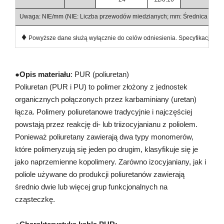
Uwaga: NIE/mm (NIE: Liczba przewodów miedzianych; mm: Średnica prze
♦
Powyższe dane służą wyłącznie do celów odniesienia. Specyfikacje prod
●
Opis materiału
: PUR (poliuretan)
Poliuretan (PUR i PU) to polimer złożony z jednostek
organicznych połączonych przez karbaminiany (uretan)
łącza. Polimery poliuretanowe tradycyjnie i najczęściej
powstają przez reakcję di- lub triizocyjanianu z poliolem.
Ponieważ poliuretany zawierają dwa typy monomerów,
które polimeryzują się jeden po drugim, klasyfikuje się je
jako naprzemienne kopolimery. Zarówno izocyjaniany, jak i
poliole używane do produkcji poliuretanów zawierają
średnio dwie lub więcej grup funkcjonalnych na
cząsteczkę.