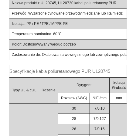
Nazwa produktu: UL20745, UL20730 kabel poliuretanowy PUR
Przewód: Wyżarzone cynowane przewody miedziane lub lita miedź
War
Izolacja: PP / PE / TPE / MPPE-PE
Kur
Temperatura nominalna: 60°C
Nap
Kolor: Dostosowywany według potrzeb
Cer
Zastosowanie do: Okablowania wewnętrznego lub zewnętrznego połączeni
Specyfikacje kabla poliuretanowego PUR UL20745
Izolacja
Dyrygent
Grubość
Śr
Typy UL & cUL
Rdzenie
Rozstaw (AWG)
NIE./mm
mm
30
7/0.10
28
7/0.127
26
7/0.16