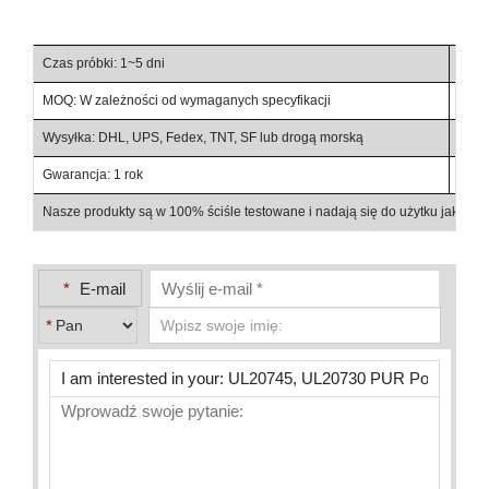
Czas próbki: 1~5 dni
Czas
MOQ: W zależności od wymaganych specyfikacji
Waru
Wysyłka: DHL, UPS, Fedex, TNT, SF lub drogą morską
Warun
Gwarancja: 1 rok
Szcz
Nasze produkty są w 100% ściśle testowane i nadają się do użytku jako c
*
E-mail
*