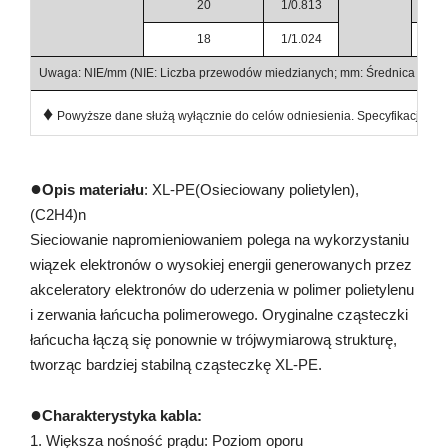
20
1/0.813
1
18
1/1.024
1
Uwaga: NIE/mm (NIE: Liczba przewodów miedzianych; mm: Średnica prze
♦
Powyższe dane służą wyłącznie do celów odniesienia. Specyfikacje prod
●
Opis materiału
: XL-PE(Osieciowany polietylen),
(C2H4)n
Sieciowanie napromieniowaniem polega na wykorzystaniu
wiązek elektronów o wysokiej energii generowanych przez
akceleratory elektronów do uderzenia w polimer polietylenu
i zerwania łańcucha polimerowego. Oryginalne cząsteczki
łańcucha łączą się ponownie w trójwymiarową strukturę,
tworząc bardziej stabilną cząsteczkę XL-PE.
●
Charakterystyka kabla:
1. Większa nośność prądu: Poziom oporu