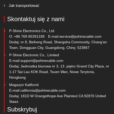
Jak transportować
Skontaktuj się z nami
P-Shine Electronics Co., Ltd
O: +86 769 85391338
E-mail:
service@pshinecable.com
Dodaj: nr 8, Beiheng Road, Shangsha Community, Chang'an
Town, Dongguan City, Guangdong, Chiny. 523867
P-Shine Electronic Co., Limited
E-mail:
support@pshinecable.com
Dodaj: Jednostka biurowa nr 3, 13. piętro Grand City Plaza, nr
1-17 Sai Lau KOK Road, Tsuen Wan, Nowe Terytoria,
Hongkong
Magazyn Kalifornii
E-mail:
california@pshinecable.com
Dodaj: 181D W Orangethope Ave Plaintext CA 92870 United
Staes
Subskrybuj