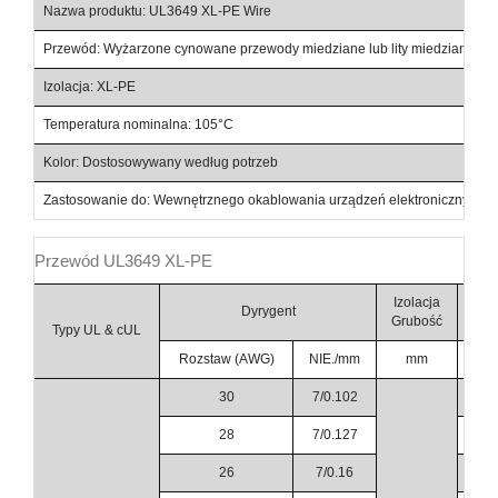
Nazwa produktu: UL3649 XL-PE Wire
Przewód: Wyżarzone cynowane przewody miedziane lub lity miedziany pr
Izolacja: XL-PE
Temperatura nominalna: 105°C
Kolor: Dostosowywany według potrzeb
Zastosowanie do: Wewnętrznego okablowania urządzeń elektronicznych i e
Przewód UL3649 XL-PE
Izolacja
Ogó
Dyrygent
Grubość
Śre
Typy UL & cUL
Rozstaw (AWG)
NIE./mm
mm
30
7/0.102
0
28
7/0.127
0
26
7/0.16
1