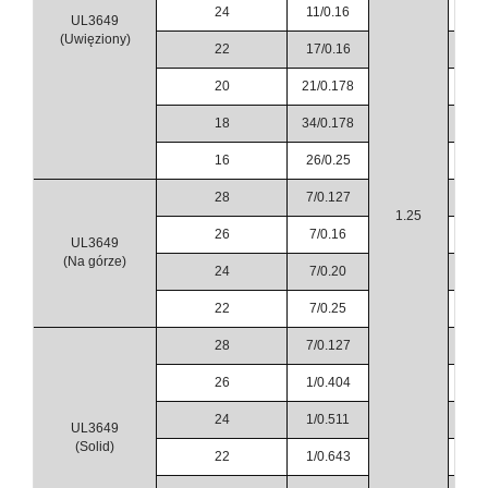
24
11/0.16
1
UL3649
(Uwięziony)
22
17/0.16
1
20
21/0.178
1
18
34/0.178
1
16
26/0.25
2
28
7/0.127
0
1.25
26
7/0.16
1
UL3649
(Na górze)
24
7/0.20
1
22
7/0.25
1
28
7/0.127
0
26
1/0.404
1
24
1/0.511
1
UL3649
(Solid)
22
1/0.643
1