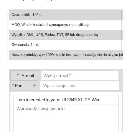
Czas próbki: 1~5 dni
Czas
MOQ: W zależności od wymaganych specyfikacji
Waru
Wysyłka: DHL, UPS, Fedex, TNT, SF lub drogą morską
Warun
Gwarancja: 1 rok
Szcz
Nasze produkty są w 100% ściśle testowane i nadają się do użytku jako c
*
E-mail
*