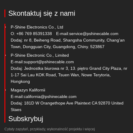
Skontaktuj się z nami
P-Shine Electronics Co., Ltd
O: +86 769 85391338
E-mail:
service@pshinecable.com
Dodaj: nr 8, Beiheng Road, Shangsha Community, Chang'an
Town, Dongguan City, Guangdong, Chiny. 523867
P-Shine Electronic Co., Limited
E-mail:
support@pshinecable.com
Dodaj: Jednostka biurowa nr 3, 13. piętro Grand City Plaza, nr
1-17 Sai Lau KOK Road, Tsuen Wan, Nowe Terytoria,
Hongkong
Magazyn Kalifornii
E-mail:
california@pshinecable.com
Dodaj: 181D W Orangethope Ave Plaintext CA 92870 United
Staes
Subskrybuj
Cytaty zapytań, przykłady, wykonalność projektu i więcej