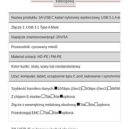
katalogową
Nazwa produktu: 3A USB C kabel nylonowy warkoczowy, USB 3.1 A do C al
Złącze 1: USB 3.1 Type A Male
Gni
Napięcie znamionowe/prąd: 20V/3A
Dłu
Przewodnik: cynowany miedź
Śre
Materiał izolacji: HD-PE / FM-PE
Mat
Kolor kurtki:, biały, szary lub niestandardowy
Ce
Użyć: komputer, tablet, urządzenie typu C port, ładowanie i synchronizacja 
■
□
□
Szybkość transferu danych:
10Gbps (Gen2)
5Gbps (Gen1)
480Mbps
□
□
■
Z chipem E-marker:
Tak
Nie
optiona
■
□
□
Złącze z wewnętrzną metalową obudową:
Tak
Nie
optiona
□
□
■
Przestrzegaj EMC:
Tak
Nie
optiona