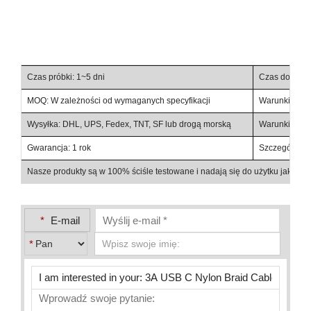
Czas próbki: 1~5 dni
Czas dostawy
MOQ: W zależności od wymaganych specyfikacji
Warunki handl
Wysyłka: DHL, UPS, Fedex, TNT, SF lub drogą morską
Warunki płatno
Gwarancja: 1 rok
Szczegóły opa
Nasze produkty są w 100% ściśle testowane i nadają się do użytku jako c
*
E-mail
*