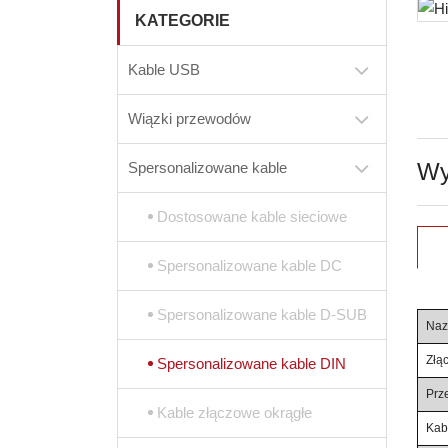
KATEGORIE
Kable USB
Wiązki przewodów
Wy
Spersonalizowane kable
Dostosowane kable sieciowe
Spersonalizowane kable DC
Spersonalizowane kable D-SUB
Naz
Złąc
Spersonalizowane kable DIN
Prz
Kable złączowe okrągłe
Kab