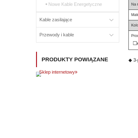
Nowe Kable Energetyczne
Na 
Mate
Kable zasilające
Kolo
Przewody i kable
Pro
□
PRODUKTY POWIĄZANE
◆ 3-
Sklep internetowy