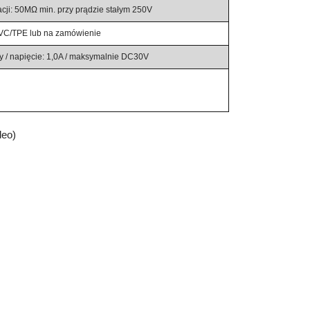
acji: 50MΩ min. przy prądzie stałym 250V
 PVC/TPE lub na zamówienie
 / napięcie: 1,0A / maksymalnie DC30V
deo)