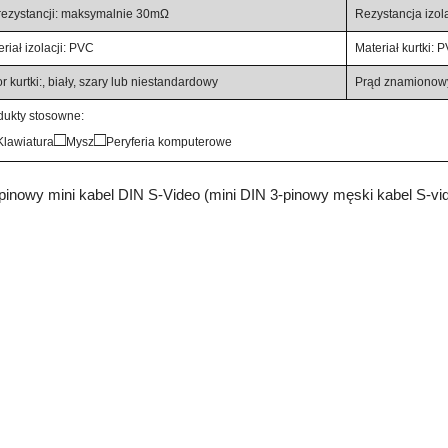
rezystancji: maksymalnie 30mΩ
Rezystancja izol
riał izolacji: PVC
Materiał kurtki:
r kurtki:, biały, szary lub niestandardowy
Prąd znamionowy
dukty stosowne:
□
□
Klawiatura
Mysz
Peryferia komputerowe
pinowy mini kabel DIN S-Video (mini DIN 3-pinowy męski kabel S-vi