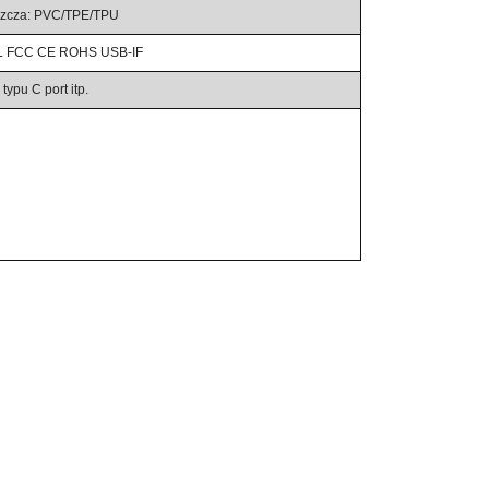
aszcza: PVC/TPE/TPU
 UL FCC CE ROHS USB-IF
ypu C port itp.