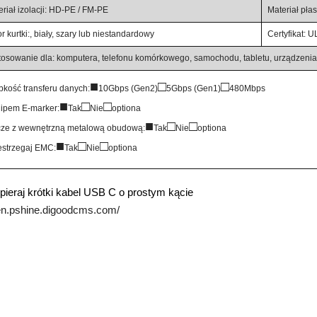
riał izolacji: HD-PE / FM-PE
Materiał pł
r kurtki:, biały, szary lub niestandardowy
Certyfikat:
tosowanie dla: komputera, telefonu komórkowego, samochodu, tabletu, urządzenia t
■
□
□
bkość transferu danych:
10Gbps (Gen2)
5Gbps (Gen1)
480Mbps
■
□
□
hipem E-marker:
Tak
Nie
optiona
■
□
□
cze z wewnętrzną metalową obudową:
Tak
Nie
optiona
■
□
□
estrzegaj EMC:
Tak
Nie
optiona
ieraj krótki kabel USB C o prostym kącie