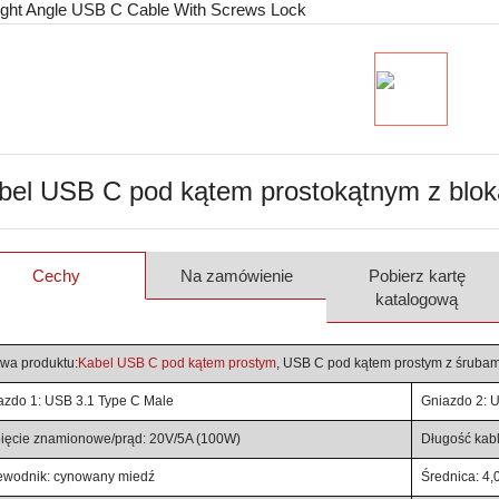
bel USB C pod kątem prostokątnym z blo
Cechy
Na zamówienie
Pobierz kartę
katalogową
wa produktu:
Kabel USB C pod kątem prostym
, USB C pod kątem prostym z śrubam
azdo 1: USB 3.1 Type C Male
Gniazdo 2: 
ięcie znamionowe/prąd: 20V/5A (100W)
Długość kab
ewodnik: cynowany miedź
Średnica: 4