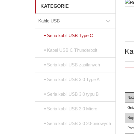
KATEGORIE
Kable USB
Seria kabli USB Type C
Ka
Kabel USB C Thunderbolt
Seria kabli USB zasilanych
Seria kabli USB 3.0 Type A
Seria kabli USB 3.0 typu B
Naz
Gni
Seria kabli USB 3.0 Micro
Nap
Seria kabli USB 3.0 20-pinowych
Prz