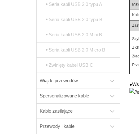
Seria kabli USB 2.0 typu A
Mate
Kolo
Seria kabli USB 2.0 typu B
Zas
Seria kabli USB 2.0 Mini B
Szy
Z c
Seria kabli USB 2.0 Micro B
Złą
Zwinięty kabel USB C
Prz
Wiązki przewodów
●
Wsp
Spersonalizowane kable
Kable zasilające
Przewody i kable