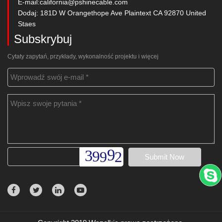
E-mail:
california@pshinecable.com
Dodaj: 181D W Orangethope Ave Plaintext CA 92870 United
Staes
Subskrybuj
Cytaty zapytań, przykłady, wykonalność projektu i więcej