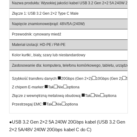
Nazwa produktu: Wysokiej jakości kabel USB 3.2 Gen 2×2 5A 240W 20Gbp
Złącze 1: USB 3.2 Gen 2×2 Type C Male
Z
Napięcie znamionowe/prąd: 48V/5A (240W)
D
Przewodnik: cynowany miedź
Ś
Materiał izolacji: HD-PE / FM-PE
M
Kolor kurtki:, biały, szary lub niestandardowy
C
Zastosowanie dla: komputera, telefonu komórkowego, tabletu, urządzenia ty
■
□
□
Szybkość transferu danych:
20Gbps (Gen 2×2)
10Gbps (Gen 2)
5Gbps
■
□
□
Z chipem E-marker:
Tak
Nie
optiona
■
□
□
Złącze z wewnętrzną metalową obudową:
Tak
Nie
optiona
■
□
□
Przestrzegaj EMC:
Tak
Nie
optiona
●
USB 3.2 Gen 2×2 5A 240W 20Gbps kabel (USB 3.2 Gen
2×2 5A/48V 240W 20Gbps kabel C do C)