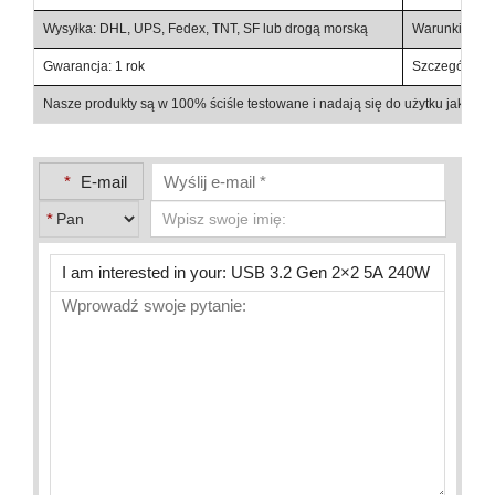
Wysyłka: DHL, UPS, Fedex, TNT, SF lub drogą morską
Warunki płatno
Gwarancja: 1 rok
Szczegóły opa
Nasze produkty są w 100% ściśle testowane i nadają się do użytku jako c
*
E-mail
*