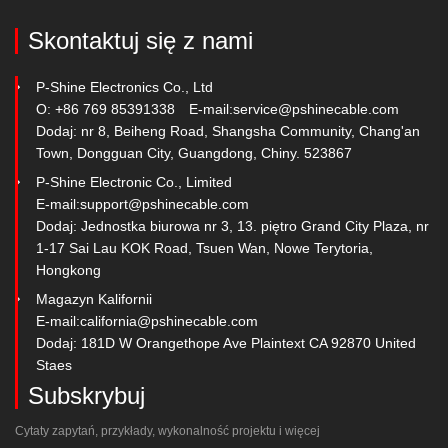
Skontaktuj się z nami
P-Shine Electronics Co., Ltd
O: +86 769 85391338
E-mail:
service@pshinecable.com
Dodaj: nr 8, Beiheng Road, Shangsha Community, Chang'an
Town, Dongguan City, Guangdong, Chiny. 523867
P-Shine Electronic Co., Limited
E-mail:
support@pshinecable.com
Dodaj: Jednostka biurowa nr 3, 13. piętro Grand City Plaza, nr
1-17 Sai Lau KOK Road, Tsuen Wan, Nowe Terytoria,
Hongkong
Magazyn Kalifornii
E-mail:
california@pshinecable.com
Dodaj: 181D W Orangethope Ave Plaintext CA 92870 United
Staes
Subskrybuj
Cytaty zapytań, przykłady, wykonalność projektu i więcej