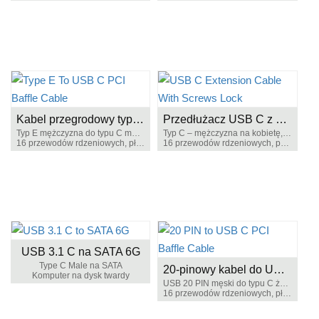
Kabel przegrodowy typu E do USB-C PCI
Przedłużacz USB C z blokadą śrubową
Typ E mężczyzna do typu C męski
Typ C – mężczyzna na kobietę, Gen 2
16 przewodów rdzeniowych, płyta główna do panelu
16 przewodów rdzeniowych, pełna funkcjonalność
USB 3.1 C na SATA 6G
Type C Male na SATA
20-pinowy kabel do USB-C PCI Baffle
Komputer na dysk twardy
USB 20 PIN męski do typu C żeńskiego
16 przewodów rdzeniowych, płyta główna do panelu